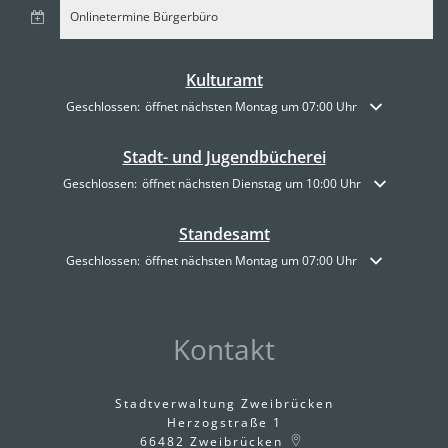
Onlinetermine Bürgerbüro
Kulturamt
Klicken, um weitere Öffnungs- oder Schließzeiten auszublenden
Geschlossen:
öffnet nächsten Montag um 07:00 Uhr
Stadt- und Jugendbücherei
Klicken, um weitere Öffnungs- oder Schließzeiten auszublenden
Geschlossen:
öffnet nächsten Dienstag um 10:00 Uhr
Standesamt
Klicken, um weitere Öffnungs- oder Schließzeiten auszublenden
Geschlossen:
öffnet nächsten Montag um 07:00 Uhr
Kontakt
Stadtverwaltung Zweibrücken
Herzogstraße 1
66482
Zweibrücken