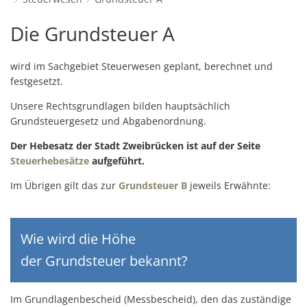
Schulverwaltungs- und Spor
Politik & Wahlen
Offene Jugendarbeit
Bürgersprechstunde
F
N
Standort
D
Grundsteuer
Die Grundsteuer A
Stadtbauamt
Ortsvorsteher/innen
Presse- und Downloadbereich
Radverkehrsbeauftragter der Stadt
Z
F
Unternehmer
I
A
Standesamt
Stadtrat & Ratsmitglieder
wird im Sachgebiet Steuerwesen geplant, berechnet und
Stellenangebote
Saatkrähen im Zweibrücker Stadtge
R
K
E
Unternehmensdatenbank
N
festgesetzt.
Stadtwerke Zweibrücken G
Verwaltungsleitung & Stadtv
Barrierefreiheitserklärung
Seniorenarbeit
L
P
Unsere Rechtsgrundlagen bilden hauptsächlich
GeWoBau GmbH
Wahlen
S
Sozialer Zusammenhalt
Grundsteuergesetz und Abgabenordnung.
U
UBZ
W
N
Der Hebesatz der Stadt Zweibrücken ist auf der Seite
Vereine und Interessengemeinscha
Stadtbus ZW
Steuerhebesätze
aufgeführt.
W
V
Vororte, Einwohnerzahlen, Lage, Pa
Im Übrigen gilt das zur
Grundsteuer B
jeweils Erwähnte:
W
WENDEPUNKT - Suchtberatung der 
Familienkarte Rheinland-Pfalz
Wie wird die Höhe
der Grundsteuer bekannt?
Im Grundlagenbescheid (Messbescheid), den das zuständige