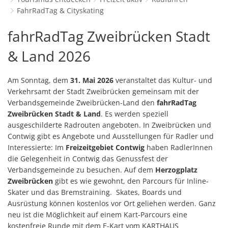
Schulverwaltungs- und Spor
Politik & Wahlen
Offene Jugendarbeit
Bürgersprechstunde
FahrRadTag & Cityskating
F
N
Standort
D
Stadtbauamt
Ortsvorsteher/innen
Presse- und Downloadbereich
Radverkehrsbeauftragter der Stadt
FahrRadTag
fahrRadTag Zweibrücken Stadt
Z
F
Unternehmer
I
Standesamt
Stadtrat & Ratsmitglieder
Stellenangebote
Saatkrähen im Zweibrücker Stadtge
R
&
& Land 2026
K
E
Unternehmensdatenbank
N
Stadtwerke Zweibrücken G
Verwaltungsleitung & Stadtv
Barrierefreiheitserklärung
Seniorenarbeit
L
Cityskating
P
Am Sonntag, dem
31. Mai 2026
veranstaltet das Kultur- und
GeWoBau GmbH
Wahlen
S
Sozialer Zusammenhalt
U
Verkehrsamt der Stadt Zweibrücken gemeinsam mit der
UBZ
Verbandsgemeinde Zweibrücken-Land den
fahrRadTag
W
N
Vereine und Interessengemeinscha
Zweibrücken Stadt & Land
. Es werden speziell
Stadtbus ZW
W
ausgeschilderte Radrouten angeboten. In Zweibrücken und
V
Vororte, Einwohnerzahlen, Lage, Pa
Contwig gibt es Angebote und Ausstellungen für Radler und
W
Interessierte: Im
Freizeitgebiet Contwig
haben RadlerInnen
WENDEPUNKT - Suchtberatung der 
die Gelegenheit in Contwig das Genussfest der
Familienkarte Rheinland-Pfalz
Verbandsgemeinde zu besuchen. Auf dem
Herzogplatz
Zweibrücken
gibt es wie gewohnt, den Parcours für Inline-
Skater und das Bremstraining. Skates, Boards und
Ausrüstung können kostenlos vor Ort geliehen werden. Ganz
neu ist die Möglichkeit auf einem Kart-Parcours eine
kostenfreie Runde mit dem E-Kart vom KARTHAUS