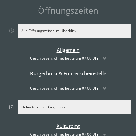
Öffnungszeiten
Alle Öffnungszeiten im Überblick
Allgemein
Klicken, um weitere Öffnungs- oder Schließzeiten auszublende
Geschlossen:
öffnet heute um 07:00 Uhr
Bürgerbüro & Führerscheinstelle
Klicken, um weitere Öffnungs- oder Schließzeiten auszublende
Geschlossen:
öffnet heute um 07:00 Uhr
Onlinetermine Bürgerbüro
Kulturamt
Klicken, um weitere Öffnungs- oder Schließzeiten auszublende
Geschlossen:
öffnet heute um 07:00 Uhr