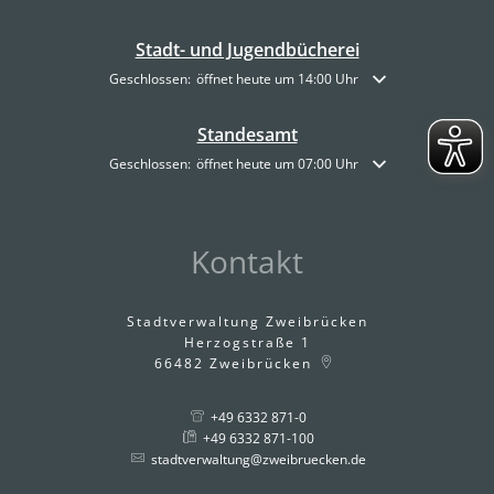
Stadt- und Jugendbücherei
Klicken, um weitere Öffnungs- oder Schließzeiten auszublende
Geschlossen:
öffnet heute um 14:00 Uhr
Standesamt
Klicken, um weitere Öffnungs- oder Schließzeiten auszublende
Geschlossen:
öffnet heute um 07:00 Uhr
Kontakt
Stadtverwaltung Zweibrücken
Herzogstraße 1
66482
Zweibrücken
+49 6332 871-0
+49 6332 871-100
stadtverwaltung@zweibruecken.de