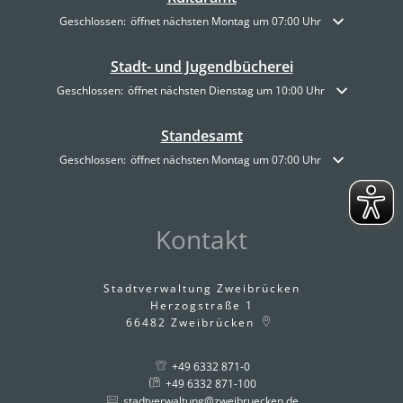
Klicken, um weitere Öffnungs- oder Schließzeiten auszublenden
Geschlossen:
öffnet nächsten Montag um 07:00 Uhr
Stadt- und Jugendbücherei
Klicken, um weitere Öffnungs- oder Schließzeiten auszublenden
Geschlossen:
öffnet nächsten Dienstag um 10:00 Uhr
Standesamt
Klicken, um weitere Öffnungs- oder Schließzeiten auszublenden
Geschlossen:
öffnet nächsten Montag um 07:00 Uhr
Kontakt
Stadtverwaltung Zweibrücken
Herzogstraße 1
66482
Zweibrücken
+49 6332 871-0
+49 6332 871-100
stadtverwaltung@zweibruecken.de