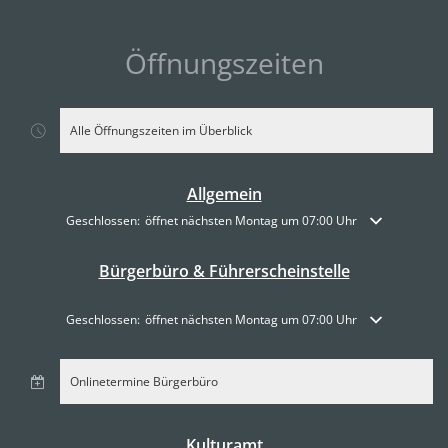
Öffnungszeiten
Alle Öffnungszeiten im Überblick
Allgemein
Klicken, um weitere Öffnungs- oder Schließzeiten auszublenden
Geschlossen:
öffnet nächsten Montag um 07:00 Uhr
Bürgerbüro & Führerscheinstelle
Klicken, um weitere Öffnungs- oder Schließzeiten auszublenden
Geschlossen:
öffnet nächsten Montag um 07:00 Uhr
Onlinetermine Bürgerbüro
Kulturamt