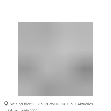
VERWALTUNG
LEBEN IN ZWEIBRÜCKEN
KULTUR & TOURISMUS
Amtsblatt Zweibrücken
Aktuelles
WIRTSCHAFT & UNTERNEHMEN
Kultur erleben
F
Ämter
Beirat für Migration und Integratio
Amt für Soziale Leistungen
Aktuelles Wirtschaft
K
Tourismus entdecken
E
Hauptamt
Bürgerservice
Behindertenbeauftragter
Ansiedlungsförderung Innenstadt
K
F
Brand- und Katastrophensch
Datenschutz
Beratungsstelle für Kinder, Jugendl
Konzept + Datenschutzerklä
Ansprechpartner & Serviceleistungen
G
Jugendamt
Datenschutzinformationen
Formularservice
Freibad
Angebote Gewerbeflächen
B
G
Kämmerei
Gebäudewegweiser
Handyparken
Behördenzentrum MAX1
E
S
Einzelhandel
E
Kultur- und Verkehrsamt
Info- und Beratungszentrum
Impressum
Heiraten in Zweibrücken
G
T
F
Hochschulstandort Zweibrücken
Ordnungsamt
Rathaus
Hinweisgeberschutz
Jobcenter Zweibrücken
H
S
G
Personalamt
Praktikumsbörse Zweibrücken
A
Sanitärkarte
V
Kontaktformular
Jugendscouts
Rechtsamt
N
Stadtmarketing
V
Sie sind hier:
LEBEN IN ZWEIBRÜCKEN
Aktuelles
Öffnungszeiten
Kinderbetreuungseinrichtungen
Rechnungsprüfungsamt
W
Regionalmarketing
S
Jahresarchiv 2022