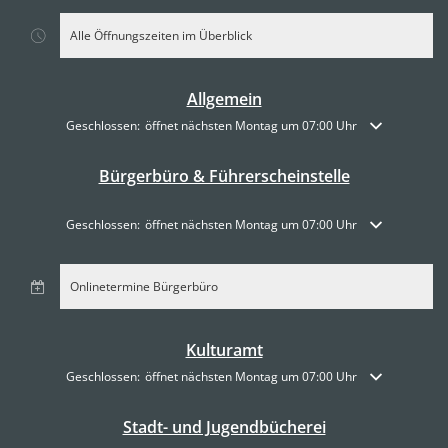
Alle Öffnungszeiten im Überblick
Allgemein
Klicken, um weitere Öffnungs- oder Schließzeiten auszublenden
Geschlossen:
öffnet nächsten Montag um 07:00 Uhr
Bürgerbüro & Führerscheinstelle
Klicken, um weitere Öffnungs- oder Schließzeiten auszublenden
Geschlossen:
öffnet nächsten Montag um 07:00 Uhr
Onlinetermine Bürgerbüro
Kulturamt
Klicken, um weitere Öffnungs- oder Schließzeiten auszublenden
Geschlossen:
öffnet nächsten Montag um 07:00 Uhr
Stadt- und Jugendbücherei