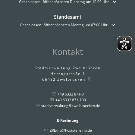
Klicken, um weitere Öffnungs- oder Schließzeiten auszublenden
Geschlossen:
öffnet nächsten Dienstag um 10:00 Uhr
Standesamt
Klicken, um weitere Öffnungs- oder Schließzeiten auszublenden
Geschlossen:
öffnet nächsten Montag um 07:00 Uhr
Kontakt
Stadtverwaltung Zweibrücken
Herzogstraße 1
66482
Zweibrücken
+49 6332 871-0
+49 6332 871-100
stadtverwaltung@zweibruecken.de
E-Rechnung
ZRE-rlp@Poststelle.rlp.de