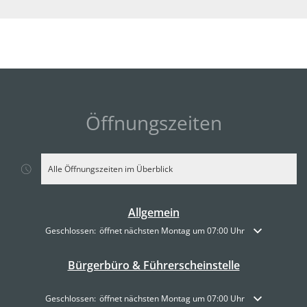
Öffnungszeiten
Alle Öffnungszeiten im Überblick
Allgemein
Klicken, um weitere Öffnungs- oder Schließzeiten auszublenden
Geschlossen:
öffnet nächsten Montag um 07:00 Uhr
Bürgerbüro & Führerscheinstelle
Klicken, um weitere Öffnungs- oder Schließzeiten auszublenden
Geschlossen:
öffnet nächsten Montag um 07:00 Uhr