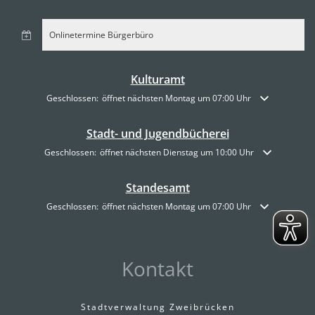
Onlinetermine Bürgerbüro
Kulturamt
Klicken, um weitere Öffnungs- oder Schließzeiten auszublenden
Geschlossen:
öffnet nächsten Montag um 07:00 Uhr
Stadt- und Jugendbücherei
Klicken, um weitere Öffnungs- oder Schließzeiten auszublenden
Geschlossen:
öffnet nächsten Dienstag um 10:00 Uhr
Standesamt
Klicken, um weitere Öffnungs- oder Schließzeiten auszublenden
Geschlossen:
öffnet nächsten Montag um 07:00 Uhr
Kontakt
Stadtverwaltung Zweibrücken