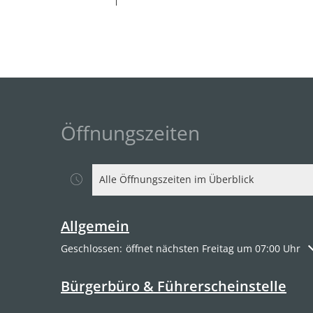
Öffnungszeiten
Alle Öffnungszeiten im Überblick
Allgemein
Klicken, um weitere Öffnungs- oder Schließzeiten a
Geschlossen:
öffnet nächsten Freitag um 07:00 Uhr
Bürgerbüro & Führerscheinstelle