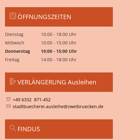
ÖFFNUNGSZEITEN
Dienstag
10:00
-
18:00
Uhr
Von 10:00 bis 18:00 Uhr
Mittwoch
10:00
-
15:00
Uhr
Von 10:00 bis 15:00 Uhr
Donnerstag
10:00
-
15:00
Uhr
Von 10:00 bis 15:00 Uhr
Freitag
14:00
-
18:00
Uhr
Von 14:00 bis 18:00 Uhr
VERLÄNGERUNG Ausleihen
+49 6332 871-452
stadtbuecherei.ausleihe@zweibruecken.de
FINDUS